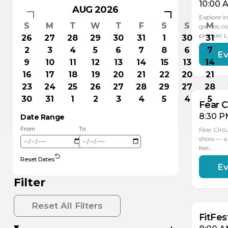
10:00 
AUG 2026
Explore in
S
M
T
W
T
F
S
S
M
games, co
premier 
26
27
28
29
30
31
1
30
31
2
3
4
5
6
7
8
6
7
Ev
AU
1
9
10
11
12
13
14
15
13
14
16
17
18
19
20
21
22
20
21
23
24
25
26
27
28
29
27
28
30
31
1
2
3
4
5
4
5
Fear C
8:30 P
Date Range
From
To
Fear Circ
show — a 
feel…
Reset Dates
Ev
AU
AU
16
15
Filter
Reset All Filters
FitFes