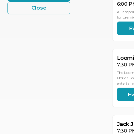
6:00 P
Close
All amphi
for premi
E
AU
AU
19
18
Loomis
7:30 P
The Loomi
Florida St
entertain
Ev
AU
19
Jack 
7:30 P